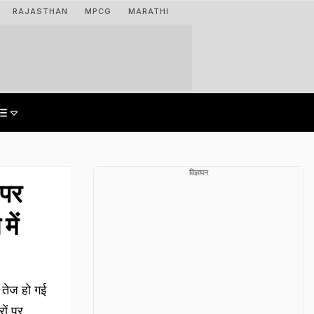
RAJASTHAN
MPCG
MARATHI
विज्ञापन
पर
में
 तेज हो गई
रों पर