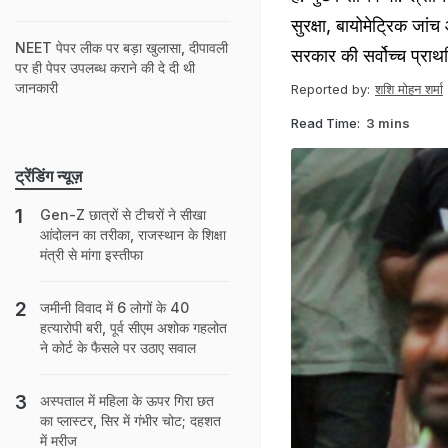
सुरक्षा, बायोमेट्रिक जां
NEET पेपर लीक पर बड़ा खुलासा, दीपावली
सरकार की सर्वोच्च प्राथ
पर ही पेपर उपलब्ध कराने की दे दी थी
जानकारी
Reported by:
शशि मोहन शर्मा
Read Time:
3 mins
ट्रेंडिंग न्यूज़
Gen-Z छात्रों से टीचरों ने सीखा
आंदोलन का तरीका, राजस्‍थान के श‍िक्षा
मंत्री से मांगा इस्तीफा
जमीनी व‍िवाद में 6 लोगों के 40
हत्‍यारोपी बरी, पूर्व सीएम अशोक गहलोत
ने कोर्ट के फैसले पर उठाए सवाल
अस्‍पताल में मह‍िला के ऊपर ग‍िरा छत
का प्‍लास्‍टर, स‍िर में गंभीर चोट; दहशत
में मरीज