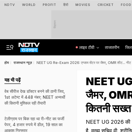
NDTV
WORLD
PROFIT
हिंदी
MOVIES
CRICKET
FOOD
विज्ञापन
लाइव टीवी
ताजातरीन
जिल
होम
राजस्थान न्यूज़
NEET UG Re-Exam 2026: एग्जाम सेंटर पर जैमर, OMR शीट... नीट परीक्ष
NEET UG R
यह भी पढ़ें
जैमर, OMR श
वेब सीरीज देख डॉक्टर बनने की ठानी जिद,
1st अटेम्ट में 448 नंबर; NEET अभ्यर्थी
की कितनी मुश्किल रही तैयारी
कितनी सख्त 
टेलीग्राम पर बिक रहा था री-नीट का फर्जी
NEET UG 2026 की 21 जू
पेपर, 4 हजार रुपये में डील, 19 साल का
है. मुख्य सचिव वी. श्रीनि
आकाश गिरफ्तार