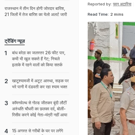
Reported by:
पवन अटारिया
राजस्‍थान में तीन द‍िन होगी जोरदार बार‍िश,
Read Time:
2 mins
21 जिलों में तेज बारिश का येलो अलर्ट जारी
ट्रेंडिंग न्यूज़
बांध बरेठा का जलस्तर 26 फीट पार,
कभी भी खुल सकते हैं गेट; न‍िचले
इलाके में रहने वालों को क‍िया सतर्क
खाटूश्‍यामजी में अटूट आस्था, सड़क पर
भरे पानी में दंडवती कर रहा श्‍याम भक्‍त
कॉमनवेल्थ से गोल्ड जीतकर बूंदी लौटीं
अरुंधति चौधरी का छलका दर्द, बोलीं-
र‍िसीव करने कोई नेता-मंत्री नहीं आया
15 अगस्‍त से गरीबों के घर पर लगेंगे