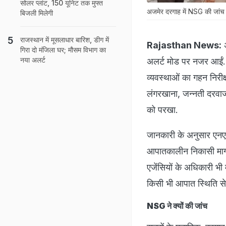
सोलर प्‍लांट, 150 यून‍िट तक मुफ्त
अजमेर दरगाह में NSG की जांच
ब‍िजली म‍िलेगी
राजस्‍थान में मूसलाधार बारिश, डीग में
Rajasthan News:
अ
गिरा दो मंज‍िला घर; मौसम व‍िभाग का
नया अलर्ट
अलर्ट मोड पर नजर आईं. र
व्यवस्थाओं का गहन निरीक्
लंगरखाना, जन्नती दरवाजा
को परखा.
जानकारी के अनुसार एनएसजी
आपातकालीन निकासी मार्ग
एजेंसियों के अधिकारी भी 
किसी भी आपात स्थिति से 
NSG ने क्यों की जांच