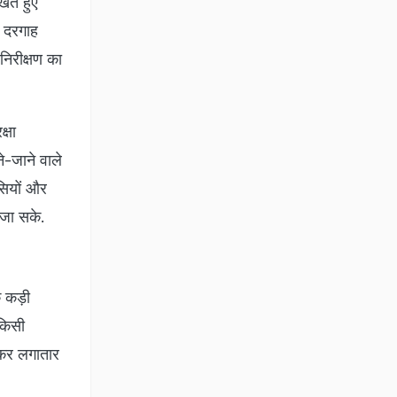
ेखते हुए
ं दरगाह
निरीक्षण का
्षा
ने-जाने वाले
सियों और
 जा सके.
क कड़ी
किसी
लेकर लगातार