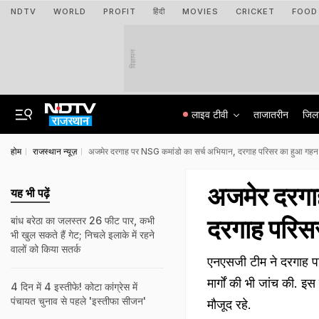
NDTV
WORLD
PROFIT
हिंदी
MOVIES
CRICKET
FOOD
विज्ञापन
लाइव टीवी
ताजातरीन
जिल
होम
राजस्थान न्यूज़
अजमेर दरगाह पर NSG कमांडो का सर्च अभियान, दरगाह परिसर का हुआ गहन न
अजमेर दरगा
यह भी पढ़ें
दरगाह परिसर
बांध बरेठा का जलस्तर 26 फीट पार, कभी
भी खुल सकते हैं गेट; न‍िचले इलाके में रहने
वालों को क‍िया सतर्क
एनएसजी टीम ने दरगाह परि
मार्गों की भी जांच की. इ
4 दिन में 4 इस्तीफे! कोटा कांग्रेस में
पंचायत चुनाव से पहले 'इस्तीफा सीजन'
मौजूद रहे.