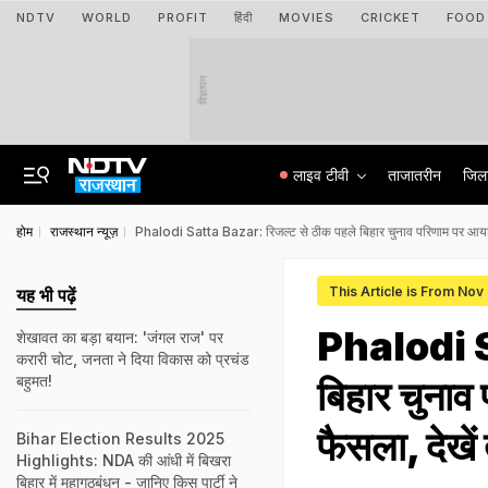
NDTV
WORLD
PROFIT
हिंदी
MOVIES
CRICKET
FOOD
विज्ञापन
लाइव टीवी
ताजातरीन
जिल
होम
राजस्थान न्यूज़
Phalodi Satta Bazar: रिजल्ट से ठीक पहले बिहार चुनाव परिणाम पर आया 
This Article is From Nov
यह भी पढ़ें
Phalodi S
शेखावत का बड़ा बयान: 'जंगल राज' पर
करारी चोट, जनता ने दिया विकास को प्रचंड
बहुमत!
बिहार चुनाव
फैसला, देखें
Bihar Election Results 2025
Highlights: NDA की आंधी में बिखरा
बिहार में महागठबंधन - जानिए किस पार्टी ने