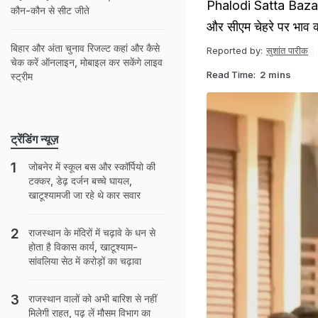
Phalodi Satta Bazar म
कौन-कौन से सीट जीते
और सीएम चेहरे पर भाव क्
बिहार और अंता चुनाव रिजल्ट कहां और कैसे
Reported by:
सुशांत पारीक
चेक करें ऑनलाइन, मोबाइल कर सकेंगे लाइव
Read Time:
2 mins
स्ट्रीम
ट्रेंडिंग न्यूज़
जोबनेर में स्कूल बस और स्कॉर्पियो की
टक्‍कर, डेढ़ दर्जन बच्चे घायल,
खाटूश्यामजी जा रहे थे कार सवार
राजस्‍थान के मंद‍िरों में चढ़ावे के धन से
होता है व‍िकास कार्य, खाटूश्‍याम-
सांवलिया सेठ में करोड़ों का चढ़ावा
राजस्‍थान वालों को अभी बार‍िश से नहीं
म‍िलेगी राहत, पढ़ लें मौसम व‍िभाग का