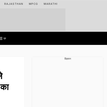
RAJASTHAN
MPCG
MARATHI
विज्ञापन
े
 का