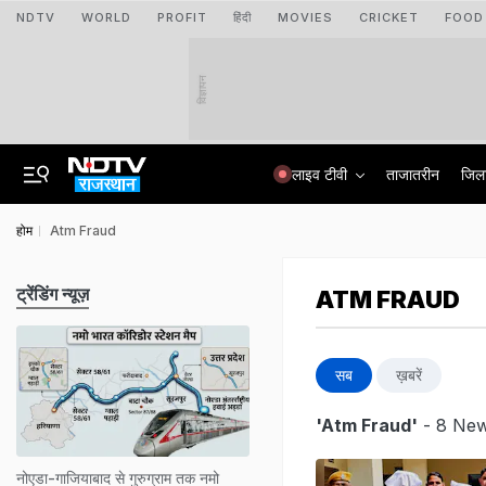
NDTV
WORLD
PROFIT
हिंदी
MOVIES
CRICKET
FOOD
विज्ञापन
लाइव टीवी
ताजातरीन
जिल
होम
Atm Fraud
ट्रेंडिंग न्यूज़
ATM FRAUD
सब
ख़बरें
'Atm Fraud'
- 8 New
नोएडा-गाजियाबाद से गुरुग्राम तक नमो