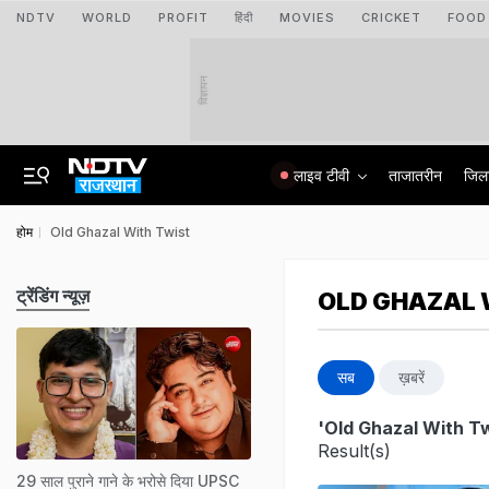
NDTV
WORLD
PROFIT
हिंदी
MOVIES
CRICKET
FOOD
विज्ञापन
लाइव टीवी
ताजातरीन
जिल
होम
Old Ghazal With Twist
ट्रेंडिंग न्यूज़
OLD GHAZAL 
सब
ख़बरें
'Old Ghazal With Tw
Result(s)
29 साल पुराने गाने के भरोसे दिया UPSC