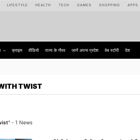
LIFESTYLE
HEALTH
TECH
GAMES
SHOPPING
APPS
ा
क्राइम
वीडियो
राज्‍य के गौरव
जानें अपना प्रदेश
वेब स्टोरी
देश
WITH TWIST
ist'
- 1 News