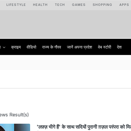
LIFESTYLE
HEALTH
TECH
GAMES
SHOPPING
APPS
ा
क्राइम
वीडियो
राज्‍य के गौरव
जानें अपना प्रदेश
वेब स्टोरी
देश
ews Result(s)
'लफ़्ज़ भीगे हैं' के साथ सदियों पुरानी ग़ज़ल परंपरा को मि