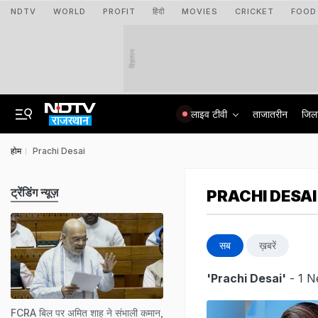
NDTV
WORLD
PROFIT
हिंदी
MOVIES
CRICKET
FOOD
विज्ञापन
लाइव टीवी
ताजातरीन
जिल
होम
Prachi Desai
ट्रेंडिंग न्यूज़
PRACHI DESAI
सब
ख़बरें
'Prachi Desai'
- 1 N
FCRA बिल पर अमित शाह ने संभाली कमान,