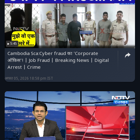
5:45
Cambodia Sca:Cyber ​​fraud का 'Corporate
ऑफिस'! | Job Fraud | Breaking News | Digital
Arrest | Crime
अगस्त 05, 2026 18:58 pm IST