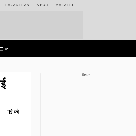
RAJASTHAN
MPCG
MARATHI
विज्ञापन
ाई
र 11 मई को