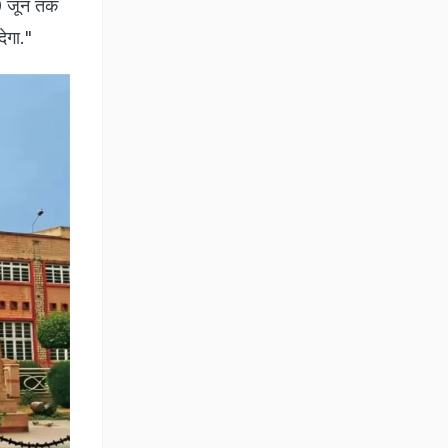
20 जून तक
ेगा."