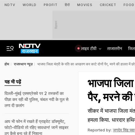
NDTV
WORLD
PROFIT
हिंदी
MOVIES
CRICKET
FOOD
विज्ञापन
लाइव टीवी
ताजातरीन
जिल
होम
राजस्थान न्यूज़
भाजपा जिला मंत्री के पति का अपहरण कर काटे दोनों पैर, मरने की हालत में छो
भाजपा जिला 
यह भी पढ़ें
पैर, मरने की
दिल्ली-मुंबई एक्सप्रेसवे पर 2 तस्करों का
पीछा कर रही थी पुलिस, चंबल नदी के पुल से
लगा दी छलांग
सीकर में भाजपा जिला मंत
हमला किया. धारदार हथिय
आप भी फोन में रखते हैं प्राइवेट डॉक्यूमेंट,
फोटो-वीडियो तो रहिए सावधान! जानें साइबर
Reported by:
जगदेव सिंह पवा
ठग कैसे बना रहे हैं निशाना