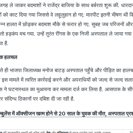
 ले जाकर बदमाशों ने राजेंद्र बाजिया के साथ बर्बरता शुरू की. धारदार
ैरों को काट दिया गया जिससे वे लहूलुहान हो गए. मारपीट इतनी भीषण थी कि 
ासन्न हालत में छोड़कर बदमाश मौके से फरार हो गए. सुबह जब परिजनों और ग
ो हड़कंप मच गया. उन्हें तुरंत रींगस के एक निजी अस्पताल ले जाया गया
ा है.
तिक हलचल
े ही भाजपा जिलाध्यक्ष मनोज बाटड़ अस्पताल पहुँचे और पीड़ित का हाल
े इस मामले में त्वरित कार्रवाई करने और अपराधियों को जल्द से जल्द सलाख
ुलिस ने घटनास्थल का मुआयना कर मामला दर्ज कर लिया है. आसपास के सी
और संदिग्ध ठिकानों पर दबिश दी जा रही है.
्बुलेंस में ऑक्सीजन खत्म होने से 20 साल के युवक की मौत, अस्पताल प्
S
ान
की ताज़ातरीन ख़बरों को ट्रैक करें.
देश
और
दुनियाभर
से न्यूज़ अपडेट पाएं. इसके अलावा,