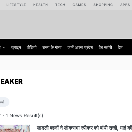
LIFESTYLE
HEALTH
TECH
GAMES
SHOPPING
APPS
ा
क्राइम
वीडियो
राज्‍य के गौरव
जानें अपना प्रदेश
वेब स्टोरी
देश
PEAKER
ियो
'
- 1 News Result(s)
लाडली बहनों ने लोकसभा स्पीकर को बांधी राखी, भाई 