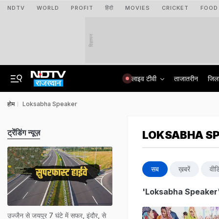
NDTV
WORLD
PROFIT
हिंदी
MOVIES
CRICKET
FOOD
विज्ञापन
लाइव टीवी
ताजातरीन
जिल
होम
Loksabha Speaker
ट्रेंडिंग न्यूज़
LOKSABHA S
सब
ख़बरें
वीड
'Loksabha Speaker
उज्जैन से जयपुर 7 घंटे में सफर, इंदौर, से