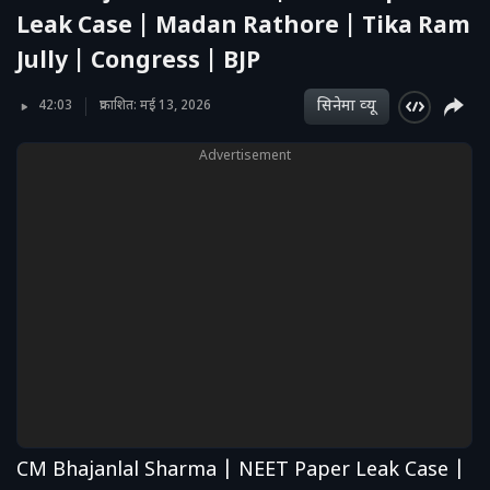
Leak Case | Madan Rathore | Tika Ram
Jully | Congress | BJP
सिनेमा व्‍यू
42:03
प्रकाशित: मई 13, 2026
Advertisement
CM Bhajanlal Sharma | NEET Paper Leak Case |