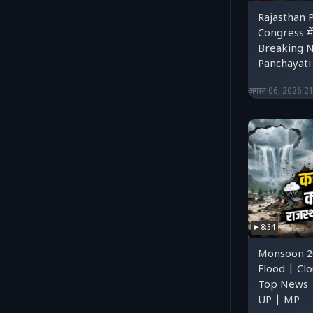
Rajasthan P
Congress मे
Breaking N
Panchayati 
अगस्त 06, 2026 2
8:34
Monsoon 20
Flood | Clo
Top News 
UP | MP