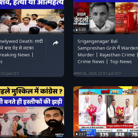
5:20
wlywed Death: शादी
Sriganganagar Bal
े बाद पेड़ से लटका
Sampreshan Grih में Warden
Breaking News |
Murder | Rajasthan Crime 
s
Crime News | Top News
2:52 pm IST
अगस्त 06, 2026 22:51 pm IST
2:57