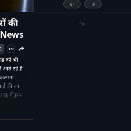
ों की
विज्ञापन
op News
ू
लिस को भी
आते रहे हैं.
 कल्पना
्लाई की जा
 में ड्रग्स
thanNews
ketExposed