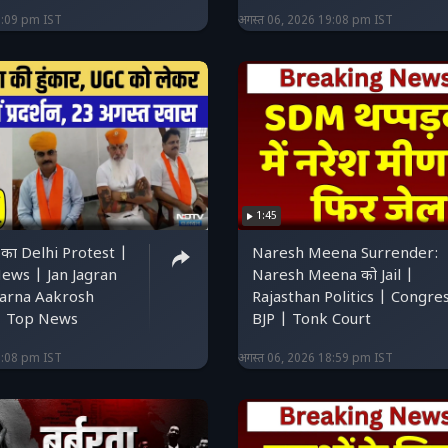
9:09 pm IST
अगस्त 06, 2026 19:08 pm IST
1:45
का Delhi Protest |
Naresh Meena Surrender:
ews | Jan Jagran
Naresh Meena को Jail |
varna Aakrosh
Rajasthan Politics | Congre
| Top News
BJP | Tonk Court
9:08 pm IST
अगस्त 06, 2026 18:59 pm IST