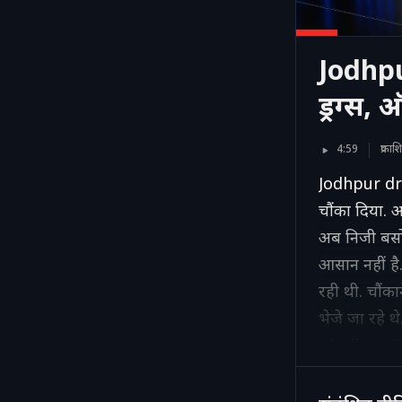
Jodhpu
ड्रग्स,
4:59
प्रका
Jodhpur drug
चौंका दिया. अ
अब निजी बसों
आसान नहीं है.
रही थी. चौंका
भेजे जा रहे थ
#JodhpurD
#MDDrugs 
#Smugglin