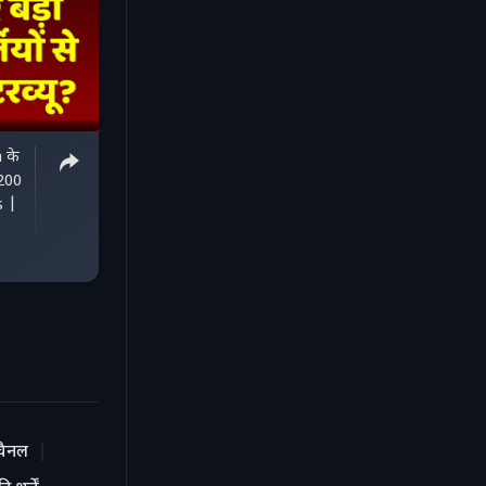
 के
4200
s |
चैनल