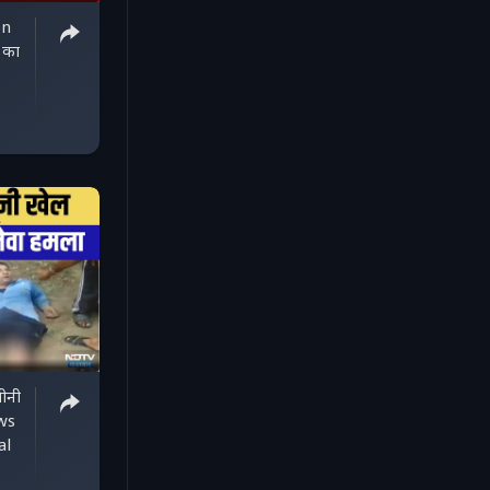
on
 का
ीनी
ws
al