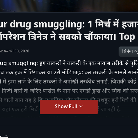
r drug smuggling: 1 मिर्च में हजार
 ऑपरेशन त्रिनेत्र ने सबको चौंकाया। T
सिनेमा व्‍य
शित: फ़रवरी 03, 2026
 smuggling: ड्रग तस्करों ने तस्करी के एक नायाब तरीके से पु
ब तक ट्रक में छिपाकर या उसे मोडिफाइड कर तस्करी के मामले सामने 
 में ड्रग्स लाने के लिए तस्करों ने अनोखी तरकीब लगाई, जिसकी कोई
 निजी बसों के जरिए पार्सल के नाम पर एमडी ड्रग्स और स्मैक की सप
ने वाली बात यह है कि मथानिया और सोयला की मशहूर हरी मिर्च की आड़
Show Full
े. यहां एक हरी मिर्च की कीमत करीब ₹5000 बताई जा रही है.
rugCase #MathaniaMirch #DrugSmuggling #Rajas
#CrimeNews #PoliceAlert #JodhpurNews
gTechnique #ViralNews #MathaniaChilli #DrugRac