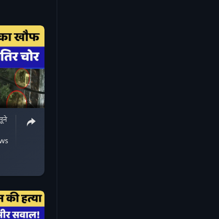
ूने
ews