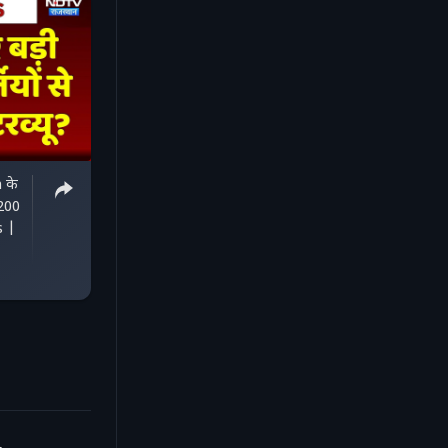
 के
4200
s |