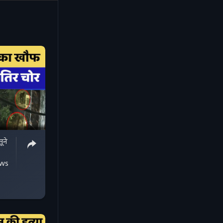
ूने
ews