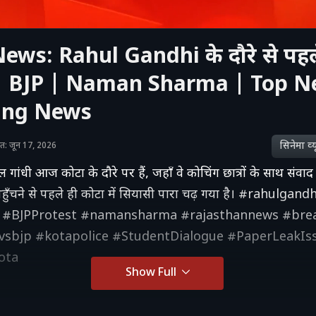
ews: Rahul Gandhi के दौरे से पहल
 | BJP | Naman Sharma | Top N
ing News
सिनेमा व्‍य
शित: जून 17, 2026
राहुल गांधी आज कोटा के दौरे पर हैं, जहाँ वे कोचिंग छात्रों के साथ संवाद 
हुँचने से पहले ही कोटा में सियासी पारा चढ़ गया है। #rahulgandh
t #BJPProtest #namansharma #rajasthannews #bre
vsbjp #kotapolice #StudentDialogue #PaperLeakIs
ota
Show Full