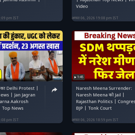
| Jammu Kashmir |
| Rajasthan Top News | Vir
Video
9:09 pm IST
अगस्त 06, 2026 19:08 pm IST
1:45
का Delhi Protest |
Naresh Meena Surrender:
ews | Jan Jagran
Naresh Meena को Jail |
varna Aakrosh
Rajasthan Politics | Congre
| Top News
BJP | Tonk Court
9:08 pm IST
अगस्त 06, 2026 18:59 pm IST