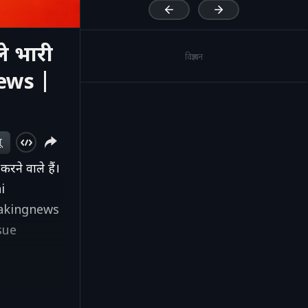
े भारी
विज्ञापन
ews |
ू
करने वाले हैं।
i
akingnews
sue