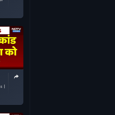
al
ss |