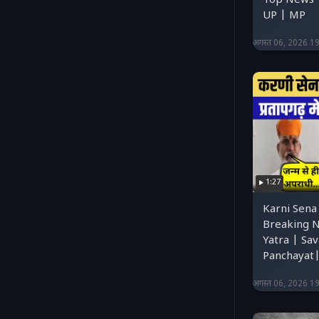
Top News 
UP | MP
अगस्त 06, 2026 1
1:27
Karni Sena 
Breaking N
Yatra | Sa
Panchayat
अगस्त 06, 2026 1