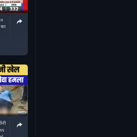
on
 का
ीनी
ws