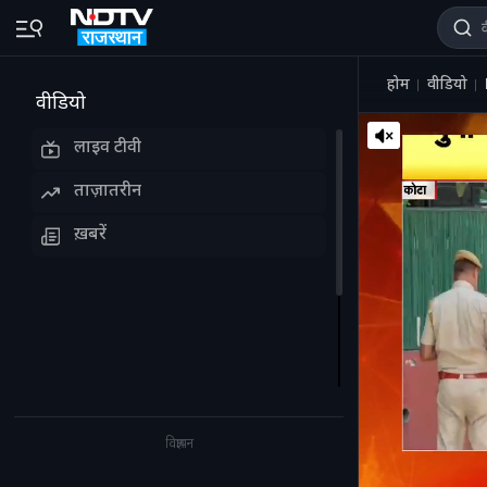
होम
वीडियो
वीडियो
लाइव टीवी
ताज़ातरीन
ख़बरें
विज्ञापन