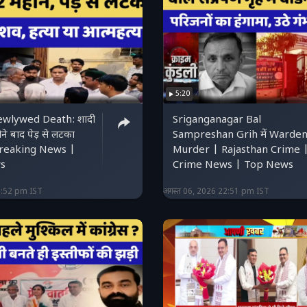
5:20
wlywed Death: शादी
Sriganganagar Bal
े बाद पेड़ से लटका
Sampreshan Grih में Warden
Breaking News |
Murder | Rajasthan Crime 
s
Crime News | Top News
2:52 pm IST
अगस्त 06, 2026 22:51 pm IST