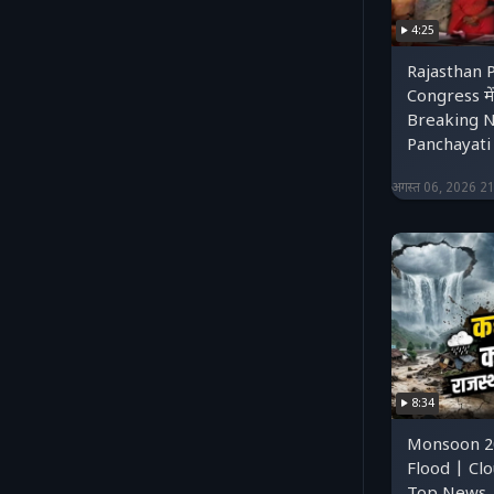
4:25
Rajasthan P
Congress मे
Breaking N
Panchayati 
अगस्त 06, 2026 2
8:34
Monsoon 20
Flood | Clo