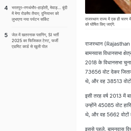
भरतपुर-रणथंभौर-हाड़ोती, मेवाड़... बूंदी
में मेगा रोडमैप तैयार; दुनियाभर को
राजस्थान राज्य में एक ही चरण
लुभाएगा नया पर्यटन सर्किट
को घोषित किए जाएंगे.
जेल में खतरनाक प्लानिंग, SI भर्ती
2025 का फिजिकल टेस्ट, फर्जी
राजस्थान (Rajasthan As
एडमिट कार्ड से खुली पोल
बामनवास विधानसभा क्षेत्
2018 के विधानसभा चुनाव 
73656 वोट देकर जिताया
थे, और वह 38513 वोटों 
इसी तरह वर्ष 2013 में ब
उन्होंने 45085 वोट हास
थे, और वह 5662 वोटों के
इससे पहले, बामनवास विधानस