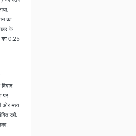
ाया.
थान का
 नहर के
्र का 0.25
ि
य विवाद
ा पर
री ओर मध्य
लंबित रही.
सका.