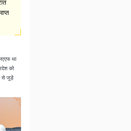
रात
ाप्त
 एमएएफ था
्रदेश को
से जुड़े