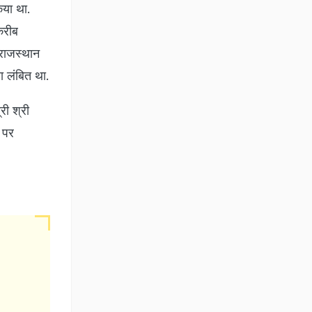
िया था.
करीब
 राजस्थान
 लंबित था.
्री श्री
ं पर