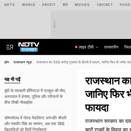
NDTV
WORLD
PROFIT
हिंदी
MOVIES
CRICKET
FOOD
विज्ञापन
लाइव टीवी
ताजातरीन
जिल
होम
राजस्थान न्यूज़
राजस्थान का ₹550 करोड़ गुजरात के हिस्से में जाएगा, जानिए फिर भी नर्मदा ज
राजस्थान का 
यह भी पढ़ें
जानिए फिर भी
बूंदी के सरकारी हॉस्पिटल में प्रसूता की मौत,
अस्पताल में हंगामा, पुलिस और परिजनों के
बीच तीखी नोकझोंक
फायदा
कॉमनवेल्थ में गोल्ड मेडलिस्ट अरुंधति चौधरी
राजस्थान सरकार का दावा
और यशवीर सिंह का सम्मान, अब तक 186
चारों राज्यों के विवाद 
खिलाड़ियों को मिलीं नियुक्तियां