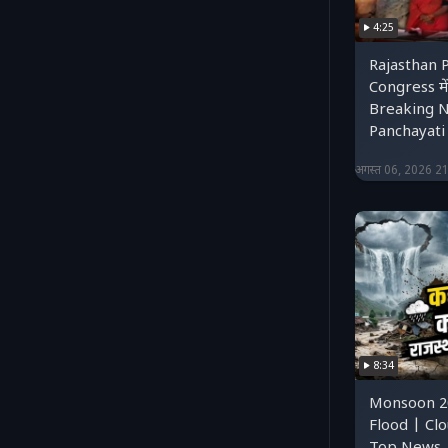
4:25
Rajasthan P
Congress मे
Breaking N
Panchayati 
अगस्त 06, 2026 2
8:34
Monsoon 20
Flood | Clo