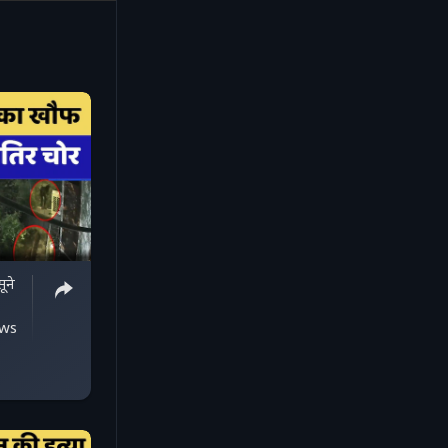
ूने
ews