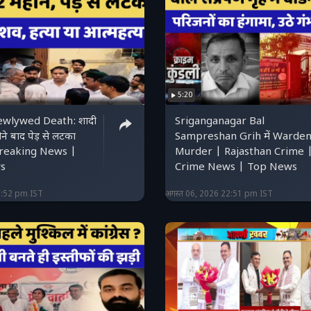
5:20
wlywed Death: शादी
Sriganganagar Bal
े बाद पेड़ से लटका
Sampreshan Grih में Warden
Breaking News |
Murder | Rajasthan Crime 
s
Crime News | Top News
2:52 pm IST
अगस्त 06, 2026 22:51 pm IST