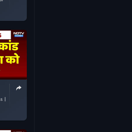
al
ss |