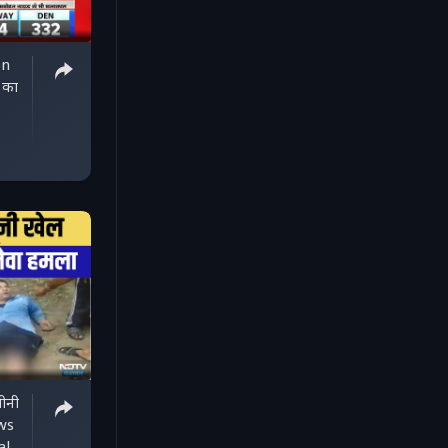
on
 का
ीनी
ws