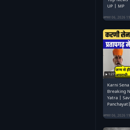
Top News 
UP | MP
अगस्त 06, 2026 1
1:27
Karni Sena 
Breaking N
Yatra | Sa
Panchayat
अगस्त 06, 2026 1