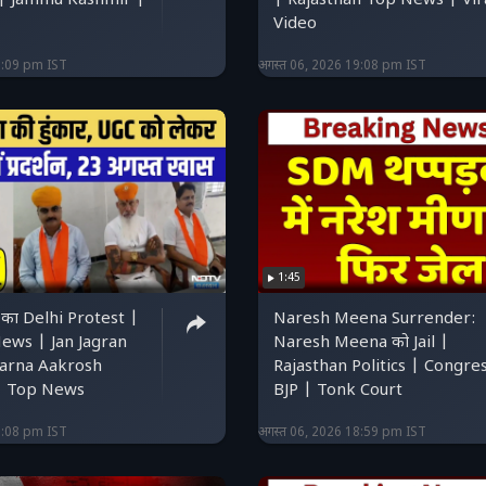
| Jammu Kashmir |
| Rajasthan Top News | Vir
Video
9:09 pm IST
अगस्त 06, 2026 19:08 pm IST
1:45
का Delhi Protest |
Naresh Meena Surrender:
ews | Jan Jagran
Naresh Meena को Jail |
varna Aakrosh
Rajasthan Politics | Congre
| Top News
BJP | Tonk Court
9:08 pm IST
अगस्त 06, 2026 18:59 pm IST