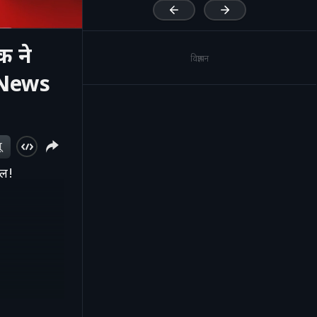
क ने
विज्ञापन
g News
ू
यल!