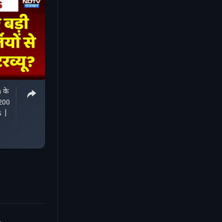
 के
4200
s |