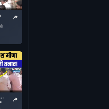
t:
्स!
या
ों