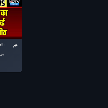
lhi
|
ews