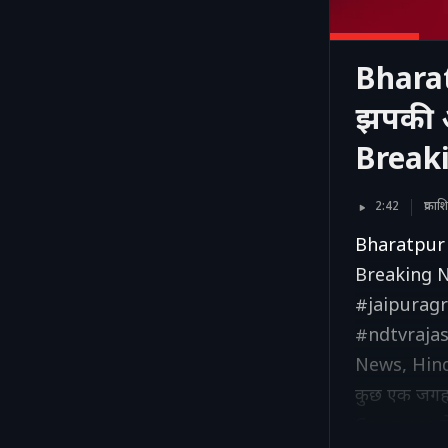
Bharat
झपकी औ
Break
2:42
प्रका
Bharatpur R
Breaking 
#jaipurag
#ndtvraja
News, Hind
कुछ एक जगह
Congress से