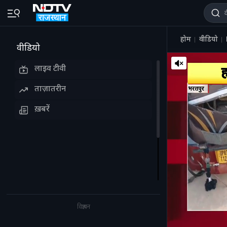
होम
वीडियो
वीडियो
लाइव टीवी
ताज़ातरीन
ख़बरें
विज्ञापन