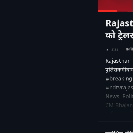
Rajast
को ट्रे
3:33
प्रका
Rajasthan Po
पुलिसकर्मी
#breaking
#ndtvrajas
News, Poli
CM Bhajan 
जुड़ी हर अपड
https://w
हमारी वेबसाइट