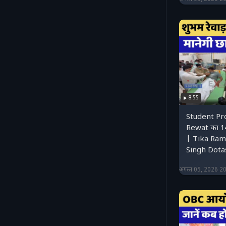
8:55
Student Pr
Rewat का 14
| Tika Ram 
Singh Dota
अगस्त 05, 2026 2