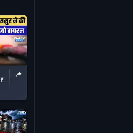
ज को लाइक
र फॉलो करें