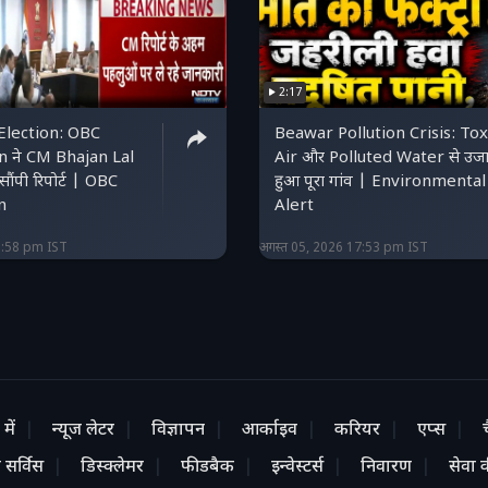
2:17
Election: OBC
Beawar Pollution Crisis: Tox
 ने CM Bhajan Lal
Air और Polluted Water से उजा
ंपी रिपोर्ट | OBC
हुआ पूरा गांव | Environmental
n
Alert
8:58 pm IST
अगस्त 05, 2026 17:53 pm IST
में
न्यूज लेटर
विज्ञापन
आर्काइव
करियर
एप्स
 सर्विस
डिस्क्लेमर
फीडबैक
इन्वेस्टर्स
निवारण
सेवा की