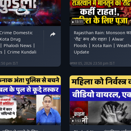
13:11
 Crime Domestic
Rajasthan Rain: Monsoon का
 Kota Drug
'रौद्र' रूप और राहत! | Alwar
| Phalodi News |
Floods | Kota Rain | Weath
 | Crime Kundali
Update
3:50 pm IST
अगस्त 05, 2026 23:50 pm IST
1:53