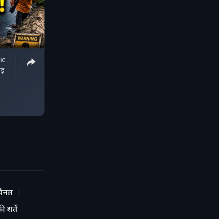
ic
ड़
चैनल
 शर्तें