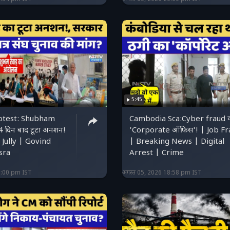
5:45
otest: Shubham
Cambodia Sca:Cyber ​​fraud 
 दिन बाद टूटा अनशन!
'Corporate ऑफिस'! | Job Fr
Jully | Govind
| Breaking News | Digital
sra
Arrest | Crime
0:00 pm IST
अगस्त 05, 2026 18:58 pm IST