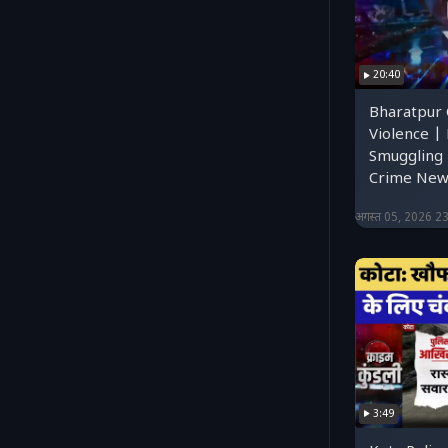
20:40
Bharatpur
Violence |
Smuggling 
Crime News
अगस्त 05, 2026 2
3:49