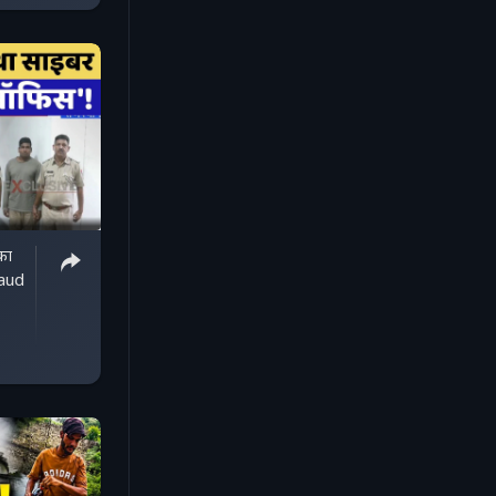
का
aud