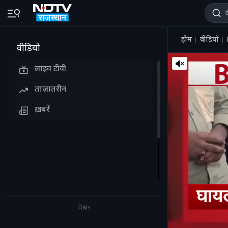
होम
वीडियो
वीडियो
लाइव टीवी
ताज़ातरीन
ख़बरें
विज्ञापन