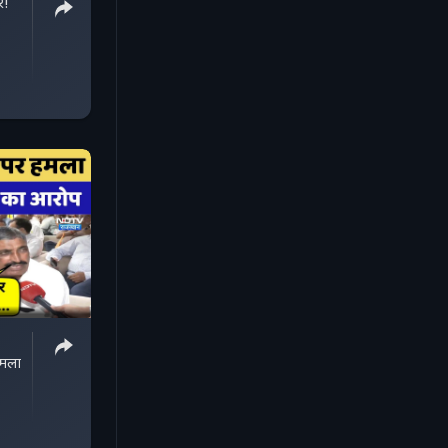
र!
मला