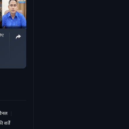
लिए
चैनल
 शर्तें