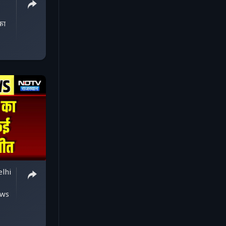
का
lhi
|
ews