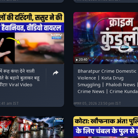
20:40
 रूह कंपा देने वाली
Bharatpur Crime Domestic
Violence | Kota Drug
 पीटा! Viral Video
Smuggling | Phalodi News 
Crime News | Crime Kundal
6:41 am IST
अगस्त 05, 2026 23:50 pm IST