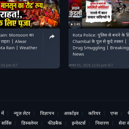
3:49
Rain: Monsoon का
Kota Police: पुलिस से बचने के 
और राहत! | Alwar
Chambal के पुल से कूदे तस्कर |
ota Rain | Weather
Drug Smuggling | Breaking
News
3:50 pm IST
अगस्त 05, 2026 22:02 pm IST
में
न्यूज लेटर
विज्ञापन
आर्काइव
करियर
एप्स
 सर्विस
डिस्क्लेमर
फीडबैक
इन्वेस्टर्स
निवारण
सेवा की