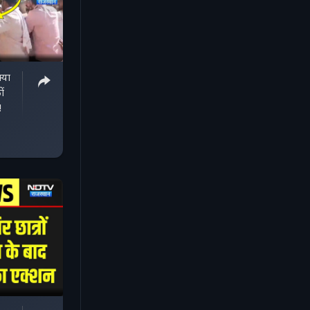
या
ों
!