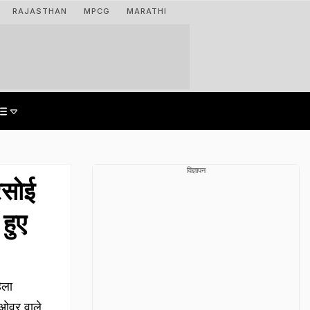
RAJASTHAN
MPCG
MARATHI
विज्ञापन
रसोई
 हुए
िला
नओवर वाले