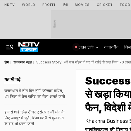
NDTV
WORLD
PROFIT
हिंदी
MOVIES
CRICKET
FOOD
विज्ञापन
लाइव टीवी
ताजातरीन
जिल
होम
राजस्थान न्यूज़
Success Story: 7वीं पास महिला ने घर की रसोई से खड़ा किया 70 लाख का सा
Success St
यह भी पढ़ें
से खड़ा किया
राजस्‍थान में तीन द‍िन होगी जोरदार बार‍िश,
21 जिलों में तेज बारिश का येलो अलर्ट जारी
फैन, विदेशी 
हजारों थर्ड ग्रेड टीचर ट्रांसफर की मांग के
लिए जयपुर में जुटे, शिक्षा मंत्री से मुलाकात
Khakhra Business Suc
के बाद भी धरना जारी
सशक्तिकरण की मिसाल है