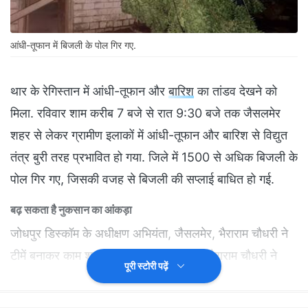
आंधी-तूफान में बिजली के पोल गिर गए.
थार के रेगिस्तान में आंधी-तूफान और
बारिश
का तांडव देखने को
म‍िला. रविवार शाम करीब 7 बजे से रात 9:30 बजे तक जैसलमेर
शहर से लेकर ग्रामीण इलाकों में आंधी-तूफान और बारिश से विद्युत
तंत्र बुरी तरह प्रभावित हो गया. जिले में 1500 से अधिक ब‍िजली के
पोल गिर गए, ज‍िसकी वजह से ब‍िजली की सप्‍लाई बाध‍ित हो गई.
बढ़ सकता है नुकसान का आंकड़ा
जोधपुर डिस्कॉम के अधीक्षण अभियंता, जैसलमेर, भैराराम चौधरी ने
टीमें बनाकर काम शुरू कर दिया है. NDTV से भैराराम चौधरी ने
पूरी स्टोरी पढ़ें
बताया कि आंधी-तूफान के कारण जिले भर में करीब 1500 बिजली
के पोल धराशायी हो गए हैं. विभाग को आशंका है कि जैसे-जैसे