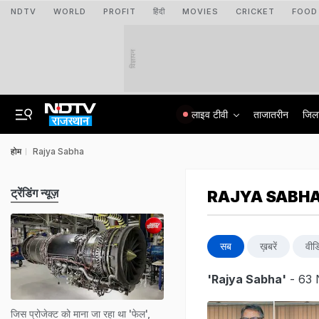
NDTV
WORLD
PROFIT
हिंदी
MOVIES
CRICKET
FOOD
विज्ञापन
लाइव टीवी
ताजातरीन
जिल
होम
Rajya Sabha
ट्रेंडिंग न्यूज़
RAJYA SABH
सब
ख़बरें
वीड
'Rajya Sabha'
- 63 
जिस प्रोजेक्ट को माना जा रहा था 'फेल',