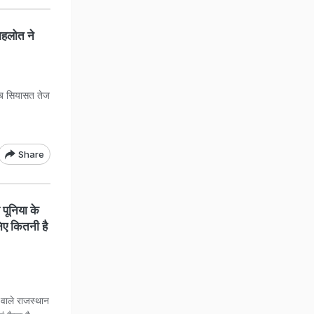
गहलोत ने
र अब सियासत तेज
Share
ूनिया के
िए कितनी है
 वाले राजस्थान