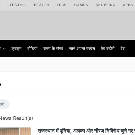
LIFESTYLE
HEALTH
TECH
GAMES
SHOPPING
APPS
ा
क्राइम
वीडियो
राज्‍य के गौरव
जानें अपना प्रदेश
वेब स्टोरी
देश
A
ियो
News Result(s)
राजस्थान में पूनिया, अलका और नीरज निर्विरोध चुने गए