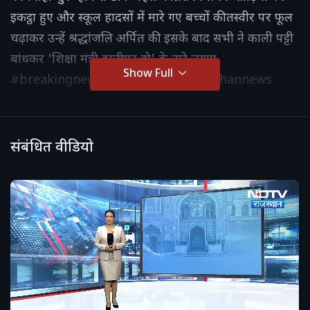
इकट्ठा हुए और स्कूल हादसों में मारे गए बच्चों की तस्वीर पर फूल
चढ़ाकर उन्हें श्रद्धांजलि अर्पित की. इसके बाद सभी ने काली पट्टी
बांधकर 'शिक्षा मंत्री इस्तीफा दो' के नारे लगाए.
Show Full
#breakingnews #rajasthan #rajasthannews
#tikaramjully #vidhansabha #congress
#jhalawar #ndtvrajasthan #latestnews
#sachinpilot #schoolcollapse
संबंधित वीडियो