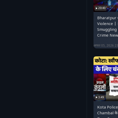
20:40
Bharatpur
Violence |
Smuggling 
Crime News
अगस्त 05, 2026 2
3:49
Kota Police:
Chambal के प