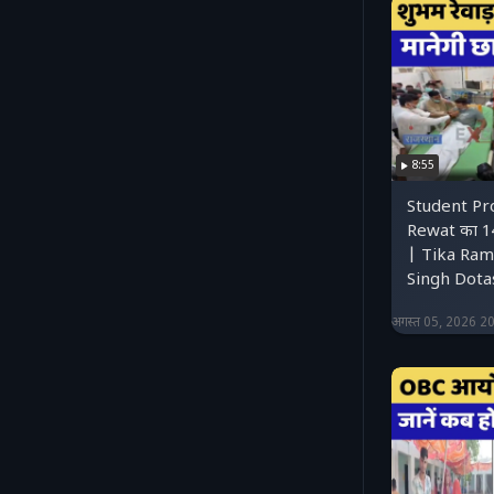
8:55
Student Pr
Rewat का 14
| Tika Ram 
Singh Dota
अगस्त 05, 2026 2