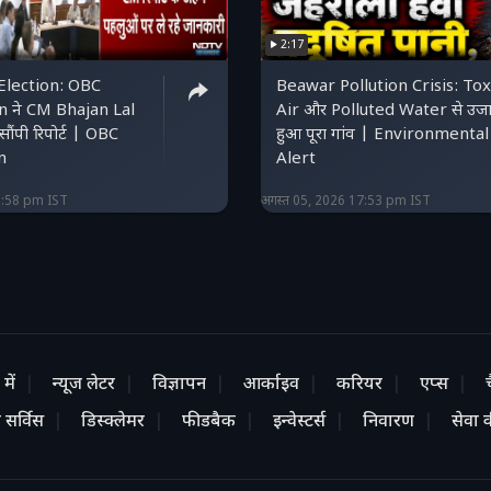
2:17
Election: OBC
Beawar Pollution Crisis: Tox
 ने CM Bhajan Lal
Air और Polluted Water से उजा
ंपी रिपोर्ट | OBC
हुआ पूरा गांव | Environmental
n
Alert
8:58 pm IST
अगस्त 05, 2026 17:53 pm IST
में
न्यूज लेटर
विज्ञापन
आर्काइव
करियर
एप्स
 सर्विस
डिस्क्लेमर
फीडबैक
इन्वेस्टर्स
निवारण
सेवा की