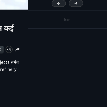
विज्ञापन
त कई
ू
jects समेत
refinery