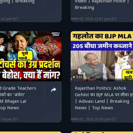
ling | Breaking
Video | Rajasthan Police |
Breaking
2:02 pm IST
अगस्त 05, 2026 22:01 pm IST
3:22
rd Grade Teachers
Rajasthan Politics: Ashok
कों का 'अंधेरा'
Gehlot का BJP MLA पर सीधा ह
CM Bhajan Lal
| Adivasi Land | Breaking
Top News
News | Top News
0:54 pm IST
अगस्त 05, 2026 20:00 pm IST