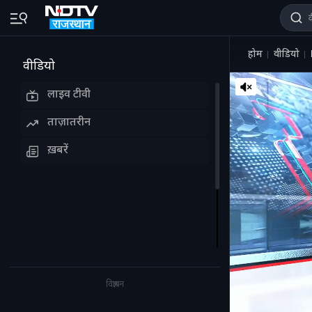
होम
वीडियो
वीडियो
लाइव टीवी
ताज़ातरीन
ख़बरें
विज्ञापन