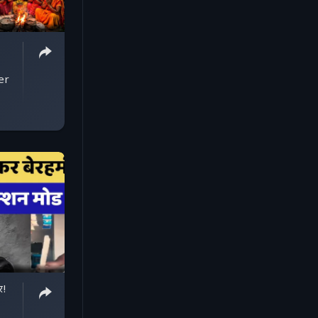
er
र!