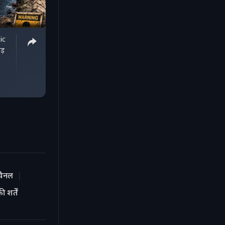
ic
ड़
चैनल
 शर्तें