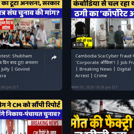
5:45
otest: Shubham
Cambodia Sca:Cyber ​​fraud 
 दिन बाद टूटा अनशन!
'Corporate ऑफिस'! | Job Fr
Jully | Govind
| Breaking News | Digital
sra
Arrest | Crime
0:00 pm IST
अगस्त 05, 2026 18:58 pm IST