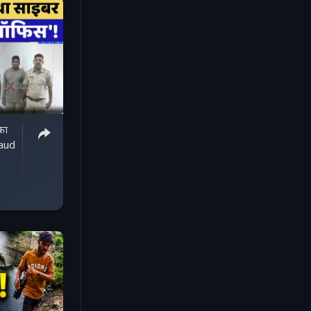
का
aud