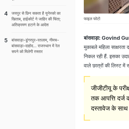
जयपुर से छ‍ि‍न सकता है यूनेस्‍को का
फाइल फोटो
ख‍िताब, हाईकोर्ट ने जाह‍िर की च‍िंता;
अत‍िक्रमण हटाने के आदेश
बांसवाड़ा:
Govind Gur
बांसवाड़ा-डूंगरपुर-रतलाम, नीमच-
बांसवाड़ा-दाहोद... राजस्थान में रेल
मुकाबले महिला साक्षरता दर
सपने को मिलेगी रफ्तार
निकल रही हैं. इसका उदाहर
वाले छात्रों की लिस्ट में
जीजीटीयू के परीक
तक आपत्ति दर्ज क
दस्तावेज के साथ 