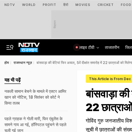
NDTV
WORLD
PROFIT
हिंदी
MOVIES
CRICKET
FOOD
विज्ञापन
लाइव टीवी
ताजातरीन
जिल
होम
राजस्थान न्यूज़
बांसवाड़ा की बेटियां फिर अव्वल, 5वें दीक्षांत समारोह में 22 छात्राओं को मिलेग
This Article is From Dec
यह भी पढ़ें
बांसवाड़ा की 
नकली सामान बेचने के मामले में एक्टर आमिर
खान को नोटिस, 18 सितंबर को कोर्ट ने
किया तलब
22 छात्राओं
पहले ग्राहक ने गोली मारी, फिर एंबुलेंस के
गोविंद गुरु जनजातीय विश्व
सामने गाय आ गई, हॉस्पिटल पहुंचने से पहले
सूची में छात्राओं की संख्
चली गई जान