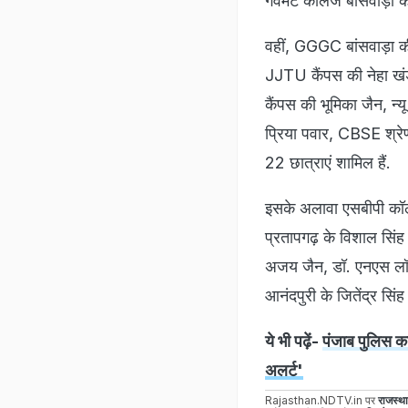
गर्वमेंट कॉलेज बांसवाड़ा 
वहीं, GGGC बांसवाड़ा की
JJTU कैंपस की नेहा खंड
कैंपस की भूमिका जैन, न्
प्रिया पवार, CBSE श्रेण
22 छात्राएं शामिल हैं.
इसके अलावा एसबीपी कॉलेज 
प्रतापगढ़ के विशाल सिंह 
अजय जैन, डॉ. एनएस लॉ क
आनंदपुरी के जितेंद्र सिं
ये भी पढ़ें-
पंजाब पुलिस का
अलर्ट'
Rajasthan.NDTV.in पर
राजस्थ