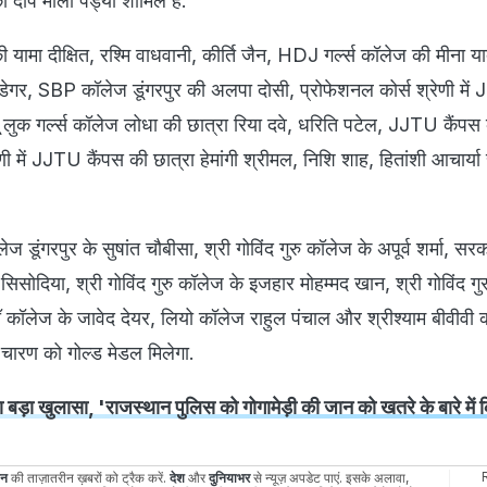
की दीप माला पंड्या शामिल हैं.
 यामा दीक्षित, रश्मि वाधवानी, कीर्ति जैन, HDJ गर्ल्स कॉलेज की मीना य
ेगर, SBP कॉलेज डूंगरपुर की अलपा दोसी, प्रोफेशनल कोर्स श्रेणी में
यू लुक गर्ल्स कॉलेज लोधा की छात्रा रिया दवे, धरिति पटेल, JJTU कैंपस 
ी में JJTU कैंपस की छात्रा हेमांगी श्रीमल, निशि शाह, हितांशी आचार्य
डूंगरपुर के सुषांत चौबीसा, श्री गोविंद गुरु कॉलेज के अपूर्व शर्मा, स
सिसोदिया, श्री गोविंद गुरु कॉलेज के इजहार मोहम्मद खान, श्री गोविंद गु
ॉलेज के जावेद देयर, लियो कॉलेज राहुल पंचाल और श्रीश्याम बीवीवी 
ह चारण को गोल्ड मेडल मिलेगा.
 बड़ा खुलासा, 'राजस्थान पुलिस को गोगामेड़ी की जान को खतरे के बारे में
ान
की ताज़ातरीन ख़बरों को ट्रैक करें.
देश
और
दुनियाभर
से न्यूज़ अपडेट पाएं. इसके अलावा,