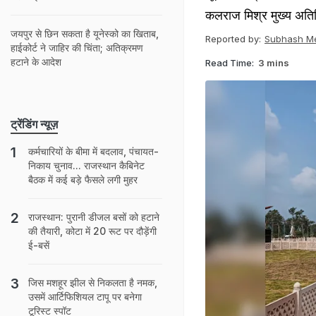
कलराज मिश्र मुख्य अतिथि 
जयपुर से छ‍ि‍न सकता है यूनेस्‍को का ख‍िताब,
Reported by:
Subhash M
हाईकोर्ट ने जाह‍िर की च‍िंता; अत‍िक्रमण
हटाने के आदेश
Read Time:
3 mins
ट्रेंडिंग न्यूज़
कर्मचारियों के बीमा में बदलाव, पंचायत-
निकाय चुनाव... राजस्थान कैबिनेट
बैठक में कई बड़े फैसले लगी मुहर
राजस्थान: पुरानी डीजल बसों को हटाने
की तैयारी, कोटा में 20 रूट पर दौड़ेंगी
ई-बसें
जिस मशहूर झील से निकलता है नमक,
उसमें आर्टिफिशियल टापू पर बनेगा
टूरिस्ट स्पॉट