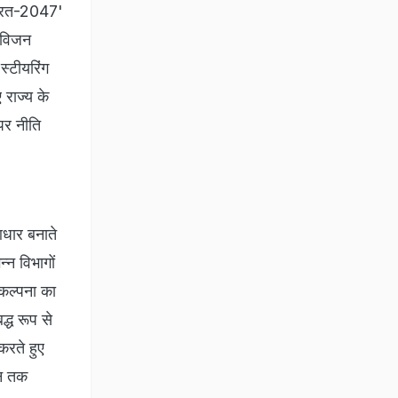
त भारत-2047'
ए विजन
स्टीयरिंग
राज्य के
 पर नीति
आधार बनाते
्न विभागों
ंकल्पना का
द्ध रूप से
करते हुए
जन तक