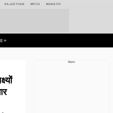
RAJASTHAN
MPCG
MARATHI
विज्ञापन
्यों
ार