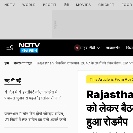
NDTV
WORLD
PROFIT
हिंदी
MOVIES
CRICKET
FOOD
विज्ञापन
लाइव टीवी
ताजातरीन
जिल
होम
राजस्थान न्यूज़
Rajasthan: विकसित राजस्थान-2047 के लक्ष्यों को लेकर बैठक, CM भजनल
This Article is From Apr
यह भी पढ़ें
Rajasthan:
4 दिन में 4 इस्तीफे! कोटा कांग्रेस में
पंचायत चुनाव से पहले 'इस्तीफा सीजन'
को लेकर बै
राजस्‍थान में तीन द‍िन होगी जोरदार बार‍िश,
हुआ रोडमैप
21 जिलों में तेज बारिश का येलो अलर्ट जारी