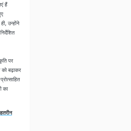
ं हैं
ुए
ी, उन्होंने
निर्देशित
रकृति पर
मता को बढ़ाकर
प्रोत्साहित
नी का
ेहतरीन