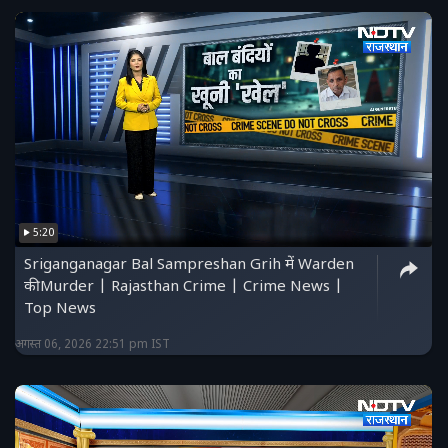
5:20
Sriganganagar Bal Sampreshan Grih में Warden
की Murder | Rajasthan Crime | Crime News |
Top News
अगस्त 06, 2026 22:51 pm IST