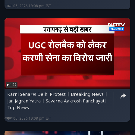
अगस्त 06, 2026 19:08 pm IST
1:27
Karni Sena का Delhi Protest | Breaking News |
Jan Jagran Yatra | Savarna Aakrosh Panchayat|
Top News
अगस्त 06, 2026 19:08 pm IST