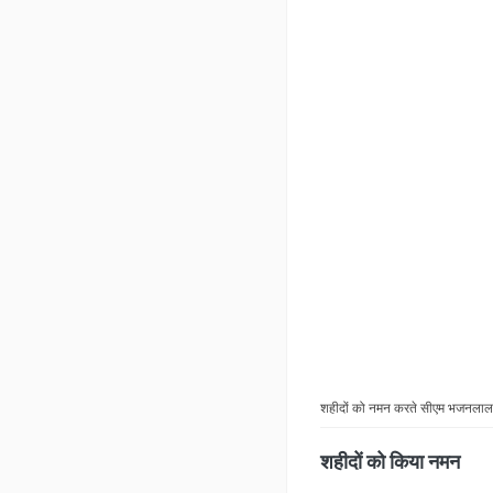
शहीदों को नमन करते सीएम भजनलाल श
शहीदों को किया नमन
शाहपुरा में मुख्यमंत्री भ
जोरावर सिंह बारहठ व प्रत
स्थित वीर शिरोमणि श्री म
प्रसाद मुखर्जी की मूर्त
में जनसभा को संबोधित क