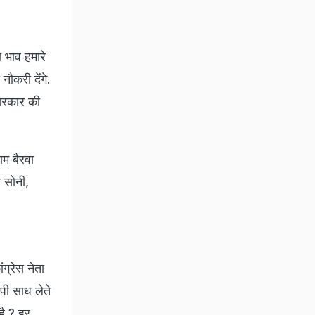
घाटन
ौगात,
 Bhajanlal
,
 Bhajanlal
overnment
,
 Bhajanlal
Sharma
,
asthan Jobs
,
asthan Jobs
2024