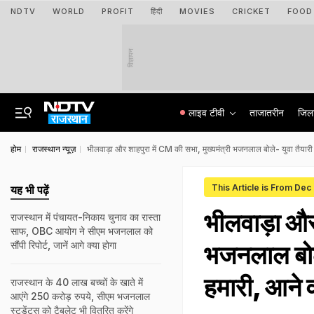
NDTV
WORLD
PROFIT
हिंदी
MOVIES
CRICKET
FOOD
विज्ञापन
लाइव टीवी
ताजातरीन
जिल
होम
राजस्थान न्यूज़
भीलवाड़ा और शाहपुरा में CM की सभा, मुख्यमंत्री भजनलाल बोले- युवा तैयारी क
This Article is From Dec
यह भी पढ़ें
भीलवाड़ा और 
राजस्थान में पंचायत-निकाय चुनाव का रास्ता
साफ, OBC आयोग ने सीएम भजनलाल को
सौंपी रिपोर्ट, जानें आगे क्या होगा
भजनलाल बोले-
हमारी, आने व
राजस्थान के 40 लाख बच्चों के खाते में
आएंगे 250 करोड़ रुपये, सीएम भजनलाल
स्टूडेंट्स को टैबलेट भी वितरित करेंगे