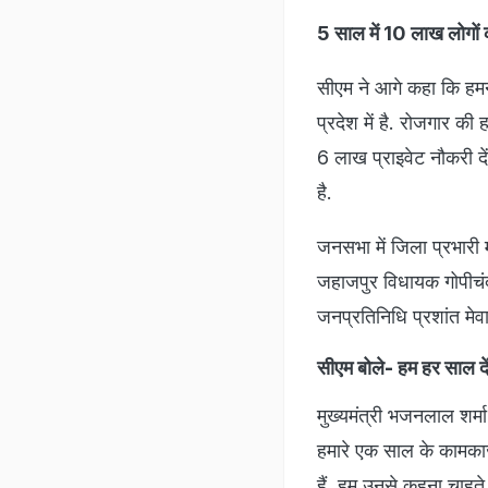
साल बताने का काम करेंग
कन्या विद्यालय का उद्घ
राजकीय कन्या महाविद्याल
समारोह अटक गए. लोगों मे
यह भी पढ़ें -
Rajasthan
जानिए कहां क्या-क्या हो
Rajasthan.NDTV.in पर
राजस्थ
मनोरंजन की दुनिया हो, या
क्रिकेट
का
स्टोरी और
वीडियो
के साथ.
फॉलो करे: