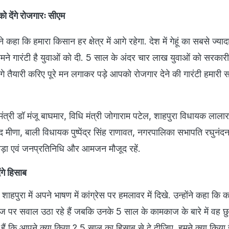
े.
ाटन अटका
य वह प्रताप सिंह भारत राजकीय महाविद्यालय के नवनिर्मित भवनों के उद्
ं चर्चा है कि उच्च शिक्षा विभाग की अरुचि के चलते काहे का अटका है.
 Development: PM मोदी ने राजस्थान को दी 46,400 करोड़ की स
गा काम?
CM
ान
की ताज़ातरीन ख़बरों को ट्रैक करें.
देश
और
दुनियाभर
से न्यूज़ अपडेट पाएं. इसके अलावा,
CM
 खुमार, लाइफ़स्टाइल टिप्स हों, या अनोखी-अनूठी ऑफ़बीट ख़बरें, सब मिलेगा यहां-ढेरों फोटो
G
CM
Raj
Raj