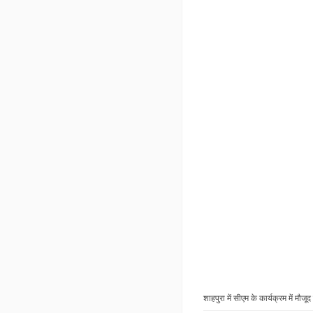
5 साल में 10 लाख लोगों क
सीएम ने आगे कहा कि हमने क
प्रदेश में है. रोजगार की
6 लाख प्राइवेट नौकरी दे
है.
जनसभा में जिला प्रभारी म
जहाजपुर विधायक गोपीचंद 
जनप्रतिनिधि प्रशांत मे
सीएम बोले- हम हर साल दें
मुख्यमंत्री भजनलाल शर्मा 
हमारे एक साल के कामकाज
हैं. हम उनसे कहना चाहते