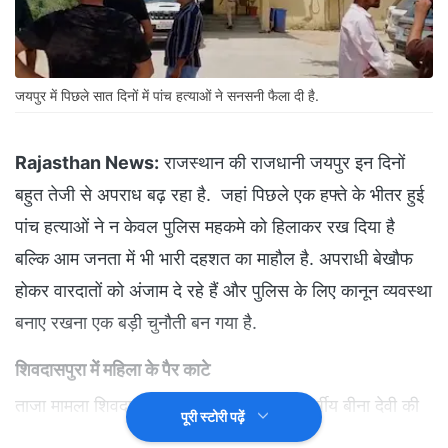
जयपुर में पिछले सात दिनों में पांच हत्याओं ने सनसनी फैला दी है.
Rajasthan News:
राजस्थान की राजधानी जयपुर इन दिनों
बहुत तेजी से अपराध बढ़ रहा है. जहां पिछले एक हफ्ते के भीतर हुई
पांच हत्याओं ने न केवल पुलिस महकमे को हिलाकर रख दिया है
बल्कि आम जनता में भी भारी दहशत का माहौल है. अपराधी बेखौफ
होकर वारदातों को अंजाम दे रहे हैं और पुलिस के लिए कानून व्यवस्था
बनाए रखना एक बड़ी चुनौती बन गया है.
शिवदासपुरा में महिला के पैर काटे
ताजा मामला शिवदासपुरा इलाके का है जहां 55 वर्षीय बीना देवी की
पूरी स्टोरी पढ़ें
निर्मम हत्या कर दी गई. मृतका 11 जून को मंदिर दर्शन के लिए निकली