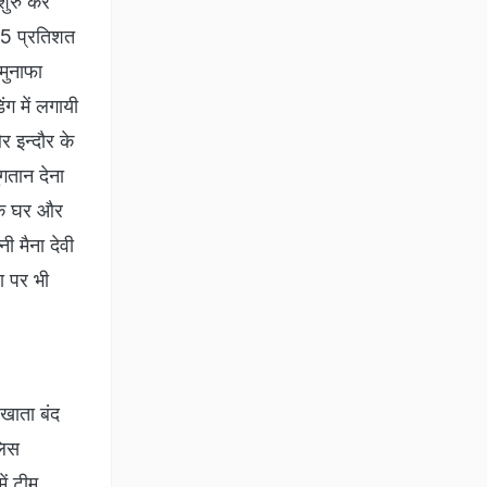
शुरु कर
े 5 प्रतिशत
मुनाफा
ग में लगायी
र इन्दौर के
ुगतान देना
 के घर और
 मैना देवी
रा पर भी
 खाता बंद
लिस
ें टीम