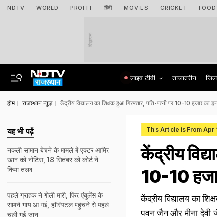
NDTV
WORLD
PROFIT
हिंदी
MOVIES
CRICKET
FOOD
विज्ञापन
लाइव टीवी
ताजातरीन
जिल
होम
राजस्थान न्यूज़
केंद्रीय विद्यालय का शिक्षक हुआ गिरफ्तार, पति-पत्नी पर 10-10 हजार का इन
This Article is From Apr
यह भी पढ़ें
केंद्रीय विद
नकली सामान बेचने के मामले में एक्टर आमिर
खान को नोटिस, 18 सितंबर को कोर्ट ने
किया तलब
10-10 हजार 
पहले ग्राहक ने गोली मारी, फिर एंबुलेंस के
केंद्रीय विद्यालय का शि
सामने गाय आ गई, हॉस्पिटल पहुंचने से पहले
पवन जैन और मीना देवी 
चली गई जान