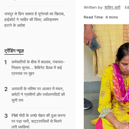
Written by:
शाकिर अली
Ed
जयपुर से छ‍ि‍न सकता है यूनेस्‍को का ख‍िताब,
Read Time:
4 mins
हाईकोर्ट ने जाह‍िर की च‍िंता; अत‍िक्रमण
हटाने के आदेश
ट्रेंडिंग न्यूज़
कर्मचारियों के बीमा में बदलाव, पंचायत-
निकाय चुनाव... कैबिनेट बैठक में कई
प्रस्ताव पर मुहर
अरावली के भविष्य पर अलवर में मंथन,
कमेटी ने ग्रामीणों और पर्यावरणविदों की
सुनी राय
PM मोदी के अच्छे सेहत की दुआ करना
पर पड़ा भारी, कट्टरपंथियों से मिलने
लगी धमकियां