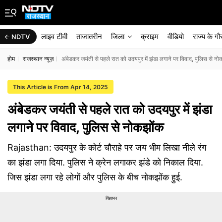
लाइव टीवी
ताजातरीन
जिला
क्राइम
वीडियो
राज्‍य के ग
NDTV
होम
राजस्थान न्यूज़
अंबेडकर जयंती से पहले रात को उदयपुर में झंडा लगाने पर विवाद, पुल‍िस से 
This Article is From Apr 14, 2025
अंबेडकर जयंती से पहले रात को उदयपुर में झंडा
लगाने पर विवाद, पुल‍िस से नोकझोंक
Rajasthan: उदयपुर के कोर्ट चौराहे पर जय भीम ल‍िखा नीले रंग
का झंडा लगा द‍िया. पुल‍िस ने क्रेन लगाकर झंडे को न‍िकाल द‍िया.
ज‍िस झंडा लगा रहे लोगों और पुलिस के बीच नोकझोंक हुई.
विज्ञापन