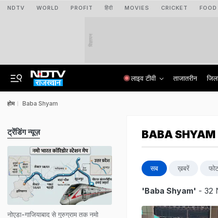
NDTV
WORLD
PROFIT
हिंदी
MOVIES
CRICKET
FOOD
विज्ञापन
लाइव टीवी
ताजातरीन
जिल
होम
Baba Shyam
ट्रेंडिंग न्यूज़
BABA SHYAM
सब
ख़बरें
फोट
'Baba Shyam'
- 32 
नोएडा-गाजियाबाद से गुरुग्राम तक नमो