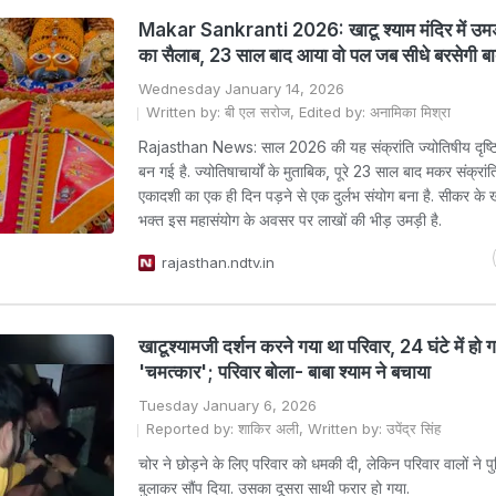
Makar Sankranti 2026: खाटू श्याम मंदिर में उमड
का सैलाब, 23 साल बाद आया वो पल जब सीधे बरसेगी बा
Wednesday January 14, 2026
Written by: बी एल सरोज, Edited by: अनामिका मिश्रा
Rajasthan News: साल 2026 की यह संक्रांति ज्योतिषीय दृष्टि
बन गई है. ज्योतिषाचार्यों के मुताबिक, पूरे 23 साल बाद मकर संक्र
एकादशी का एक ही दिन पड़ने से एक दुर्लभ संयोग बना है. सीकर के खाट
भक्त इस महासंयोग के अवसर पर लाखों की भीड़ उमड़ी है.
rajasthan.ndtv.in
खाटूश्‍यामजी दर्शन करने गया था पर‍िवार, 24 घंटे में हो 
'चमत्‍कार'; पर‍िवार बोला- बाबा श्‍याम ने बचाया
Tuesday January 6, 2026
Reported by: शाकिर अली, Written by: उपेंद्र सिंह
चोर ने छोड़ने के लिए पर‍िवार को धमकी दी, लेक‍िन परिवार वालों ने पु
बुलाकर सौंप द‍िया. उसका दूसरा साथी फरार हो गया.