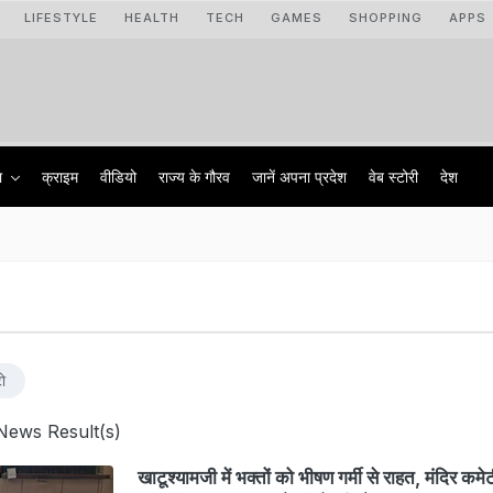
LIFESTYLE
HEALTH
TECH
GAMES
SHOPPING
APPS
ा
क्राइम
वीडियो
राज्‍य के गौरव
जानें अपना प्रदेश
वेब स्टोरी
देश
ो
News Result(s)
खाटूश्यामजी में भक्तों को भीषण गर्मी से राहत, मंदिर कमे