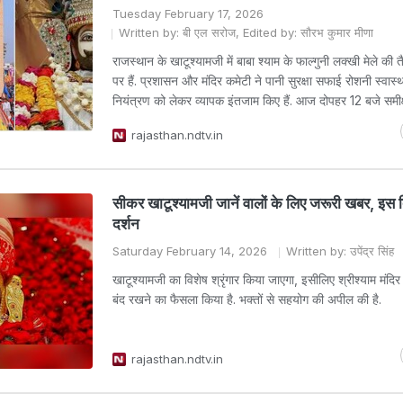
Tuesday February 17, 2026
Written by: बी एल सरोज, Edited by: सौरभ कुमार मीणा
राजस्थान के खाटूश्यामजी में बाबा श्याम के फाल्गुनी लक्खी मेले की तै
पर हैं. प्रशासन और मंदिर कमेटी ने पानी सुरक्षा सफाई रोशनी स्वास्
नियंत्रण को लेकर व्यापक इंतजाम किए हैं. आज दोपहर 12 बजे समीक्
rajasthan.ndtv.in
सीकर खाटूश्‍यामजी जानें वालों के ल‍िए जरूरी खबर, इस दि
दर्शन
Saturday February 14, 2026
Written by: उपेंद्र सिंह
खाटूश्‍यामजी का व‍िशेष श्रृंगार क‍िया जाएगा, इसील‍िए श्रीश्‍याम मंद‍िर 
बंद रखने का फैसला क‍िया है. भक्‍तों से सहयोग की अपील की है.
rajasthan.ndtv.in