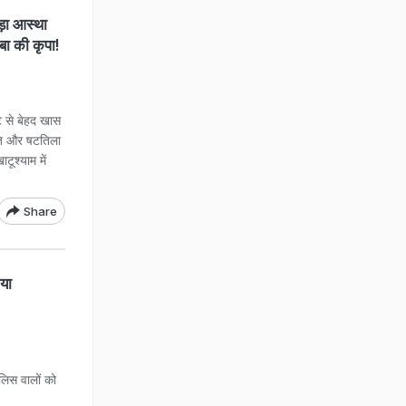
़ा आस्था
बा की कृपा!
 से बेहद खास
ांति और षटतिला
ूश्याम में
Share
गया
ल‍िस वालों को