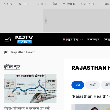
NDTV
WORLD
PROFIT
हिंदी
MOVIES
CRICKET
FOOD
विज्ञापन
लाइव टीवी
ताजातरीन
जिल
होम
Rajasthan Health
ट्रेंडिंग न्यूज़
RAJASTHAN 
सब
ख़बरें
वीड
'Rajasthan Health'
नोएडा-गाजियाबाद से गुरुग्राम तक नमो