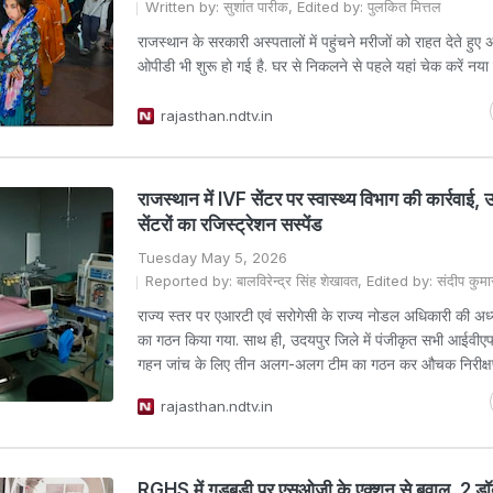
Written by: सुशांत पारीक, Edited by: पुलकित मित्तल
राजस्थान के सरकारी अस्पतालों में पहुंचने मरीजों को राहत देते हुए
ओपीडी भी शुरू हो गई है. घर से निकलने से पहले यहां चेक करें नया
rajasthan.ndtv.in
राजस्थान में IVF सेंटर पर स्वास्थ्य विभाग की कार्रवाई, उ
सेंटरों का रजिस्ट्रेशन सस्पेंड
Tuesday May 5, 2026
Reported by: बालविरेन्द्र सिंह शेखावत, Edited by: संदीप कुमा
राज्य स्तर पर एआरटी एवं सरोगेसी के राज्य नोडल अधिकारी की अध्यक
का गठन किया गया. साथ ही, उदयपुर जिले में पंजीकृत सभी आईवीएफ 
गहन जांच के लिए तीन अलग-अलग टीम का गठन कर औचक निरीक्ष
rajasthan.ndtv.in
RGHS में गड़बड़ी पर एसओजी के एक्शन से बवाल, 2 डॉक