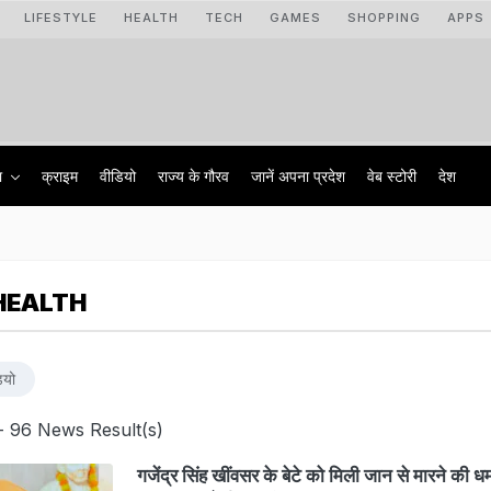
LIFESTYLE
HEALTH
TECH
GAMES
SHOPPING
APPS
ा
क्राइम
वीडियो
राज्‍य के गौरव
जानें अपना प्रदेश
वेब स्टोरी
देश
HEALTH
ियो
- 96 News Result(s)
गजेंद्र सिंह खींवसर के बेटे को मिली जान से मारने की 