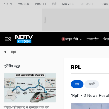
NDTV
WORLD
PROFIT
हिंदी
MOVIES
CRICKET
FOOD
विज्ञापन
लाइव टीवी
ताजातरीन
जिल
होम
Rpl
ट्रेंडिंग न्यूज़
RPL
सब
ख़बरें
'Rpl'
- 3 News Resul
नोएडा-गाजियाबाद से गुरुग्राम तक नमो