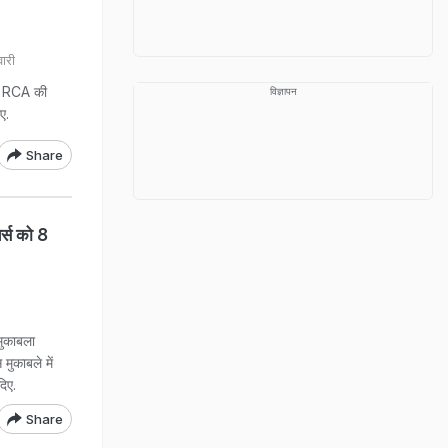
ारी
ा. RCA की
विज्ञापन
ए.
Share
र्स को 8
मुकाबला
मुकाबले में
दिए.
Share