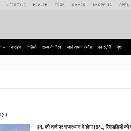
LIFESTYLE
HEALTH
TECH
GAMES
SHOPPING
APPS
ा
क्राइम
वीडियो
राज्‍य के गौरव
जानें अपना प्रदेश
वेब स्टोरी
देश
t(s)
IPL की तर्ज पर राजस्थान में होगा RPL, खिलाड़ियों की 