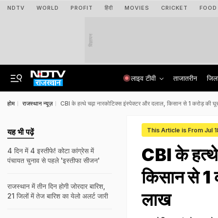
NDTV
WORLD
PROFIT
हिंदी
MOVIES
CRICKET
FOOD
विज्ञापन
लाइव टीवी
ताजातरीन
जिल
होम
राजस्थान न्यूज़
CBI के हत्थे चढ़ा नारकोटिक्स इंस्पेक्टर और दलाल, किसान से 1 करोड़ की घू
This Article is From Jul 
यह भी पढ़ें
CBI के हत्थे
4 दिन में 4 इस्तीफे! कोटा कांग्रेस में
पंचायत चुनाव से पहले 'इस्तीफा सीजन'
किसान से 1 
राजस्‍थान में तीन द‍िन होगी जोरदार बार‍िश,
लाख
21 जिलों में तेज बारिश का येलो अलर्ट जारी