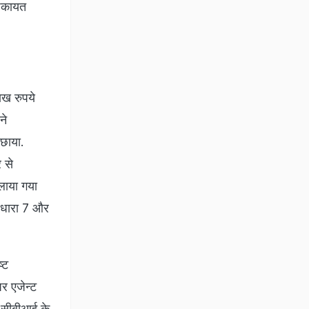
शिकायत
ाख रुपये
ने
िछाया.
 से
लाया गया
 धारा 7 और
्ट
पर एजेन्ट
द सीबीआई के