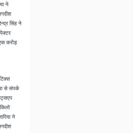
या ने
 जगदीश
्द्र सिंह ने
पेक्टर
ए एक करोड़
टिक्स
 से संपर्क
ाट्सएप
 किलो
ारिया ने
 जगदीश