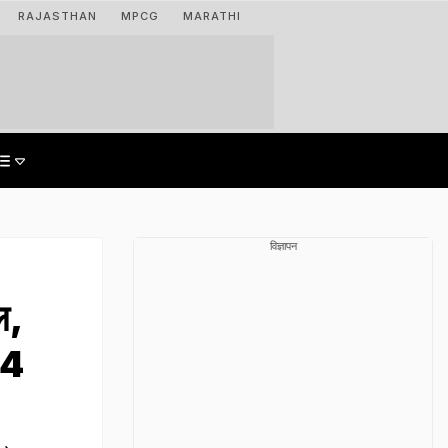
RAJASTHAN
MPCG
MARATHI
विज्ञापन
ल,
44