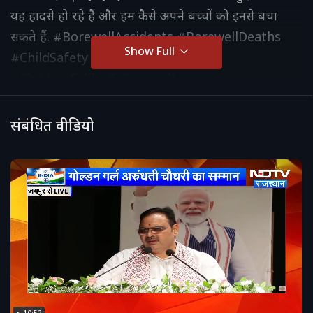
यह हादसे हो रहे हैं और हम कैसे अपने बच्चों को इनसे बचा
सकते हैं. #BorewellAccidents #BorewellDeaths
Show Full
#ChildSafety #BorewellTragedy
#ChildrenFallingInBorewell
#BorewellAwareness #ChildProtection
#PreventingBorewellAccidents
संबंधित वीडियो
#BorewellIncidentsInIndia
#ChildrenSafetyMeasures #ChildSafetyTips
#BorewellDeathPrevention #rajasthannews