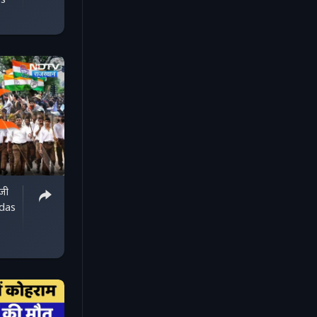
ws
जी
ndas