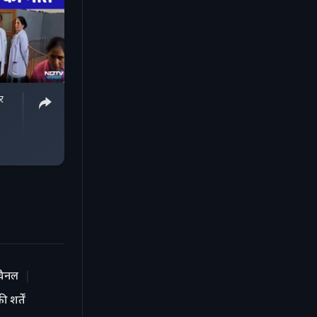
र
चैनल
 शर्तें