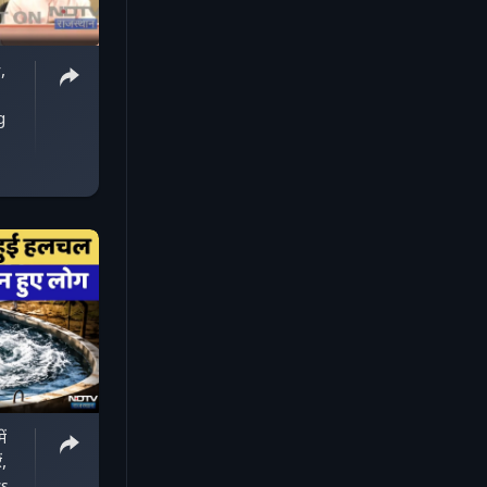
,
g
ं
,