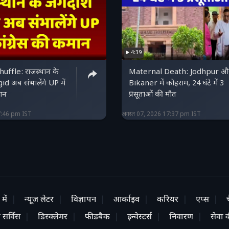
4:39
uffle: राजस्थान के
Maternal Death: Jodhpur औ
id अब संभालेंगे UP में
Bikaner में कोहराम, 24 घंटे में 3
मान
प्रसूताओं की मौत
7:46 pm IST
अगस्त 07, 2026 17:37 pm IST
में
न्यूज लेटर
विज्ञापन
आर्काइव
करियर
एप्स
 सर्विस
डिस्क्लेमर
फीडबैक
इन्वेस्टर्स
निवारण
सेवा की