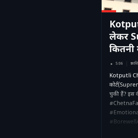
Kotput
लेकर S
कितनी म
5:06
प्रका
Kotputli Ch
कोर्ट(Suprem
चुकी हैं? इ
#ChetnaFa
#Emotiona
#Borewell
#JaipurUp