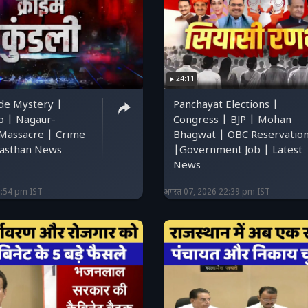
24:11
ide Mystery |
Panchayat Elections |
p | Nagaur-
Congress | BJP | Mohan
Massacre | Crime
Bhagwat | OBC Reservatio
jasthan News
|Government Job | Latest
News
2:54 pm IST
अगस्त 07, 2026 22:39 pm IST