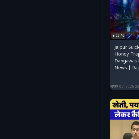
23:46
Jaipur Suic
Honey Tra
Dangawas 
News | Ra
अगस्त 07, 2026 2