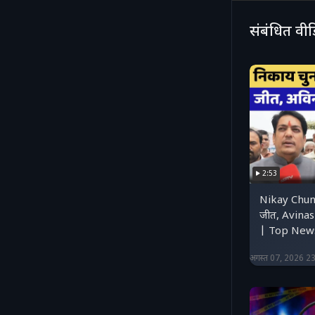
#IndiaNew
#SupremeC
संबंधित वी
2:53
Nikay Chunav
जीत, Avinas
| Top New
अगस्त 07, 2026 2