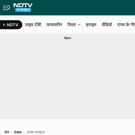
लाइव टीवी
ताजातरीन
जिला
क्राइम
वीडियो
राज्‍य के ग
NDTV
राजस्थान न्यूज़
कोटपूतली बहरोड़
खैरथल तिजारा
विज्ञापन
होम
लेखक
अजय भारद्वाज