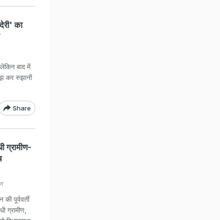
देरी' का
ा
लेकिन बाद में
झ कर रुझानों
Share
ी ग्रामीण-
च
जन
 पूर्ववर्ती
धी ग्रामीण,