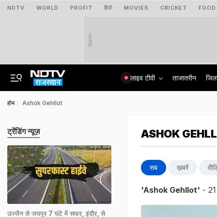
NDTV
WORLD
PROFIT
हिंदी
MOVIES
CRICKET
FOOD
विज्ञापन
लाइव टीवी
ताजातरीन
जिल
होम
Ashok Gehllot
ट्रेंडिंग न्यूज़
ASHOK GEHL
सब
ख़बरें
वीड
'Ashok Gehllot'
- 21
उज्जैन से जयपुर 7 घंटे में सफर, इंदौर, से