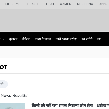
LIFESTYLE
HEALTH
TECH
GAMES
SHOPPING
APPS
ा
क्राइम
वीडियो
राज्‍य के गौरव
जानें अपना प्रदेश
वेब स्टोरी
देश
LOT
ियो
 News Result(s)
'किसी को नहीं पता अगला निशाना कौन होगा', अशोक 