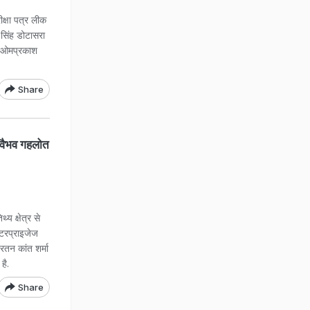
क्षा पत्र लीक
द सिंह डोटासरा
क ओमप्रकाश
Share
े वैभव गहलोत
्य क्षेत्र से
एंटरप्राइजेज
रतन कांत शर्मा
है.
Share