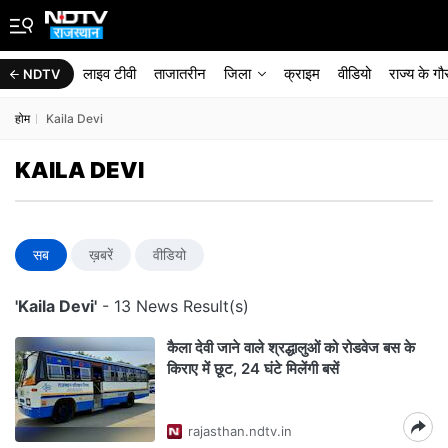
लाइव टीवी
ताजातरीन
जिला
क्राइम
वीडियो
राज्‍य के ग
NDTV
होम
Kaila Devi
KAILA DEVI
सब
ख़बरें
वीडियो
'Kaila Devi'
- 13 News Result(s)
कैला देवी जाने वाले श्रद्धालुओं को रोडवेज बस के
क‍िराए में छूट, 24 घंटे म‍िलेंगी बसें
rajasthan.ndtv.in