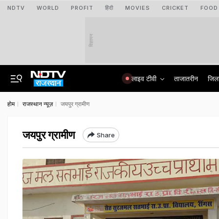
NDTV
WORLD
PROFIT
हिंदी
MOVIES
CRICKET
FOOD
विज्ञापन
लाइव टीवी
ताजातरीन
जिल
होम
राजस्थान न्यूज़
जयपुर ग्रामीण
जयपुर ग्रामीण
Share